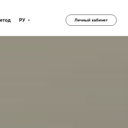
етод
РУ
Личный кабинет