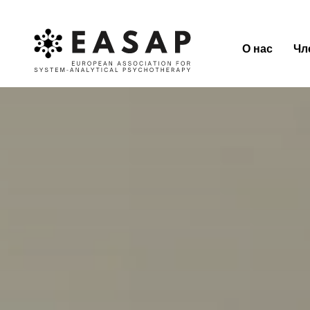
О нас
Чл